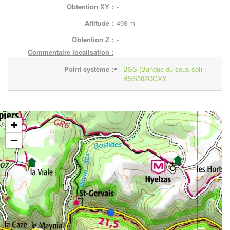
Obtention XY :
-
Altitude :
498 m
Obtention Z :
-
Commentaire localisation :
-
Point système :
BSS (Banque du sous-sol) :
BSS002CGXY
+
−