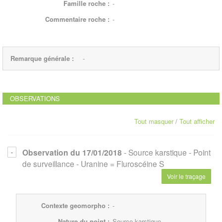
Famille roche :
-
Commentaire roche :
-
Remarque générale :
-
OBSERVATIONS
Tout masquer
/
Tout afficher
Observation du 17/01/2018
- Source karstique
- Point
de surveillance
- Uranine = Fluroscéine S
Voir le traçage
Contexte geomorpho :
-
Nature du point :
Source karstique