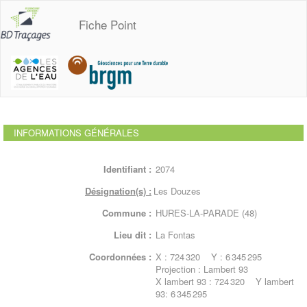
Fiche Point
INFORMATIONS GÉNÉRALES
Identifiant :
2074
Désignation(s) :
Les Douzes
Commune :
HURES-LA-PARADE (48)
Lieu dit :
La Fontas
Coordonnées :
X : 724 320 Y : 6 345 295
Projection : Lambert 93
X lambert 93 : 724 320 Y lambert
93: 6 345 295