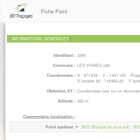
Fiche Point
INFORMATIONS GÉNÉRALES
Identifiant :
2260
Commune :
LES VIGNES (48)
Coordonnées :
X : 671 878 Y : 1 921 129 Projec
X lambert 93 : 718 862,25 Y lamb
Obtention XY :
Coordonnées lues sur un document
Altitude :
422 m
Commentaire localisation :
-
Point système :
BSS (Banque du sous-sol) : 