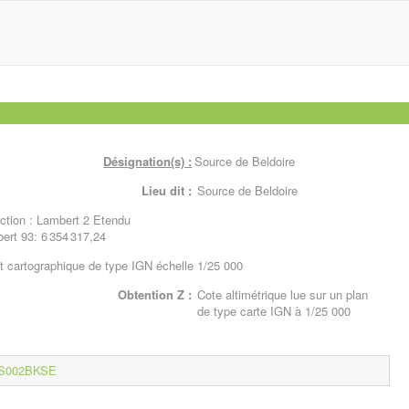
Désignation(s) :
Source de Beldoire
Lieu dit :
Source de Beldoire
tion : Lambert 2 Etendu
ert 93: 6 354 317,24
 cartographique de type IGN échelle 1/25 000
Obtention Z :
Cote altimétrique lue sur un plan
de type carte IGN à 1/25 000
BSS002BKSE