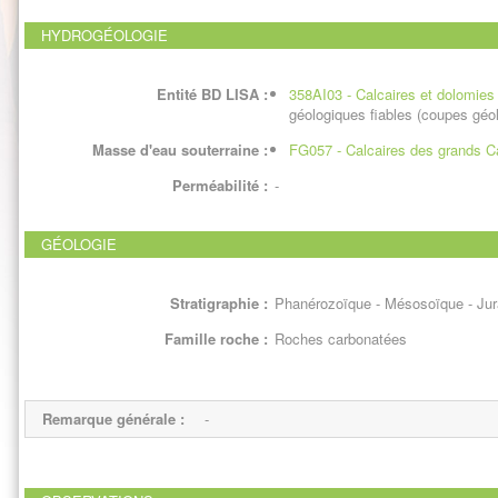
HYDROGÉOLOGIE
Entité BD LISA :
358AI03 - Calcaires et dolomie
géologiques fiables (coupes géol,
Masse d'eau souterraine :
FG057 - Calcaires des grands 
Perméabilité :
-
GÉOLOGIE
Stratigraphie :
Phanérozoïque - Mésosoïque - Jur
Famille roche :
Roches carbonatées
Remarque générale :
-