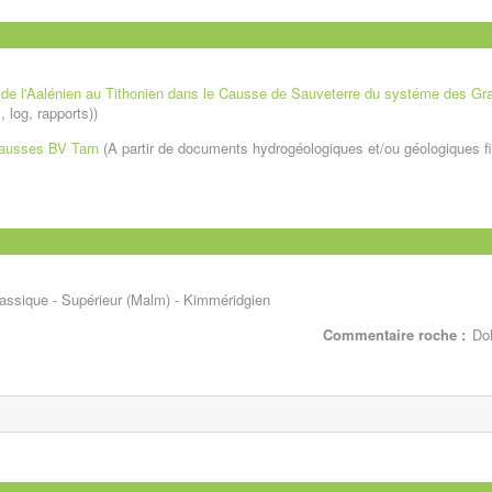
s de l'Aalénien au Tithonien dans le Causse de Sauveterre du systéme des G
 log, rapports))
Causses BV Tarn
(A partir de documents hydrogéologiques et/ou géologiques fia
assique - Supérieur (Malm) - Kimméridgien
Commentaire roche :
Dol