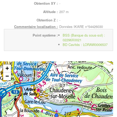
Obtention XY :
-
Altitude :
207 m
Obtention Z :
-
Commentaire localisation :
Données IKARE n°54426030
Point système :
BSS (Banque du sous-sol) :
02296X0021
BD Cavités : LORAW0006537
+
−