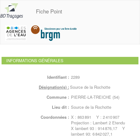
Fiche Point
INFORMATIONS GÉNÉRALES
Identifiant :
2289
Désignation(s) :
Source de la Rochotte
Commune :
PIERRE-LA-TREICHE (54)
Lieu dit :
Source de la Rochotte
Coordonnées :
X : 863 891 Y : 2 410 907
Projection : Lambert 2 Etendu
X lambert 93 : 914 876,17 Y
lambert 93: 6 842 027,1