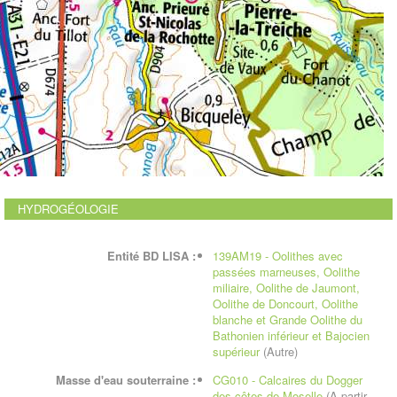
HYDROGÉOLOGIE
Entité BD LISA :
139AM19 - Oolithes avec
passées marneuses, Oolithe
miliaire, Oolithe de Jaumont,
Oolithe de Doncourt, Oolithe
blanche et Grande Oolithe du
Bathonien inférieur et Bajocien
supérieur
(Autre)
Masse d'eau souterraine :
CG010 - Calcaires du Dogger
des côtes de Moselle
(A partir