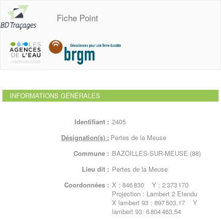
Fiche Point
INFORMATIONS GÉNÉRALES
Identifiant :
2405
Désignation(s) :
Pertes de la Meuse
Commune :
BAZOILLES-SUR-MEUSE (88)
Lieu dit :
Pertes de la Meuse
Coordonnées :
X : 846 830 Y : 2 373 170
Projection : Lambert 2 Etendu
X lambert 93 : 897 503,17 Y
lambert 93: 6 804 463,54