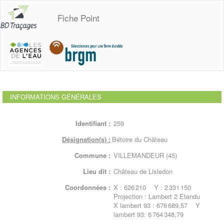
Fiche Point
INFORMATIONS GÉNÉRALES
Identifiant :
259
Désignation(s) :
Bétoire du Château
Commune :
VILLEMANDEUR (45)
Lieu dit :
Château de Lisledon
Coordonnées :
X : 626 210 Y : 2 331 150
Projection : Lambert 2 Etendu
X lambert 93 : 676 689,57 Y
lambert 93: 6 764 348,79