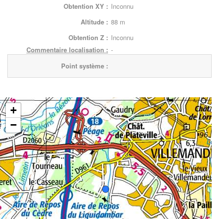
Obtention XY :
Inconnu
Altitude :
88 m
Obtention Z :
Inconnu
Commentaire localisation :
-
Point système :
+
−