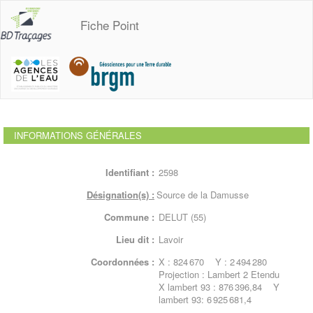
Fiche Point
INFORMATIONS GÉNÉRALES
Identifiant :
2598
Désignation(s) :
Source de la Damusse
Commune :
DELUT (55)
Lieu dit :
Lavoir
Coordonnées :
X : 824 670 Y : 2 494 280
Projection : Lambert 2 Etendu
X lambert 93 : 876 396,84 Y
lambert 93: 6 925 681,4