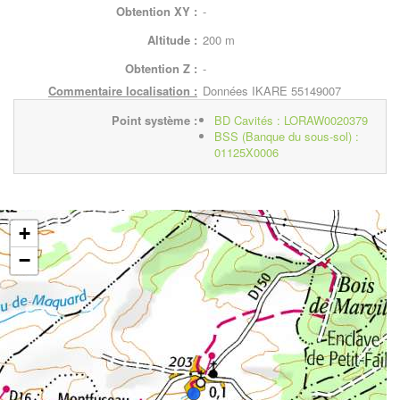
Obtention XY :
-
Altitude :
200 m
Obtention Z :
-
Commentaire localisation :
Données IKARE 55149007
Point système :
BD Cavités : LORAW0020379
BSS (Banque du sous-sol) :
01125X0006
+
−