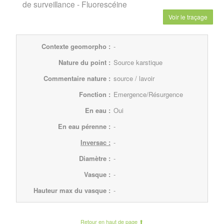
de surveillance
- Fluorescéine
Voir le traçage
Contexte geomorpho :
-
Nature du point :
Source karstique
Commentaire nature :
source / lavoir
Fonction :
Emergence/Résurgence
En eau :
Oui
En eau pérenne :
-
Inversac :
-
Diamètre :
-
Vasque :
-
Hauteur max du vasque :
-
Retour en haut de page ⬆︎