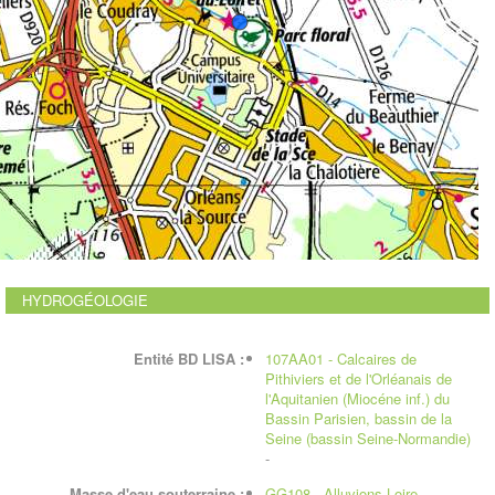
HYDROGÉOLOGIE
Entité BD LISA :
107AA01 - Calcaires de
Pithiviers et de l'Orléanais de
l'Aquitanien (Miocéne inf.) du
Bassin Parisien, bassin de la
Seine (bassin Seine-Normandie)
-
Masse d'eau souterraine :
GG108 - Alluvions Loire