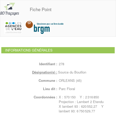
Fiche Point
INFORMATIONS GÉNÉRALES
Identifiant :
278
Désignation(s) :
Source du Bouillon
Commune :
ORLEANS (45)
Lieu dit :
Parc Floral
Coordonnées :
X : 570 150 Y : 2 316 850
Projection : Lambert 2 Etendu
X lambert 93 : 620 552,27 Y
lambert 93: 6 750 529,77