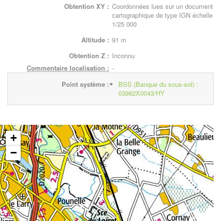
Obtention XY :
Coordonnées lues sur un document
cartographique de type IGN échelle
1/25 000
Altitude :
91 m
Obtention Z :
Inconnu
Commentaire localisation :
-
Point système :
BSS (Banque du sous-sol) :
03982X0043/HY
+
−