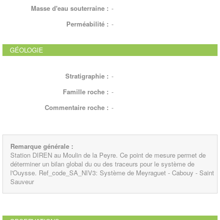
Masse d'eau souterraine :
-
Perméabilité :
-
GÉOLOGIE
Stratigraphie :
-
Famille roche :
-
Commentaire roche :
-
Remarque générale :
Station DIREN au Moulin de la Peyre. Ce point de mesure permet de
déterminer un bilan global du ou des traceurs pour le système de
l'Ouysse. Ref_code_SA_NIV3: Système de Meyraguet - Cabouy - Saint
Sauveur