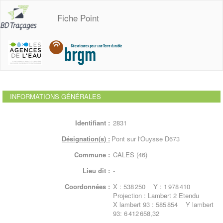
Fiche Point
INFORMATIONS GÉNÉRALES
Identifiant :
2831
Désignation(s) :
Pont sur l'Ouysse D673
Commune :
CALES (46)
Lieu dit :
-
Coordonnées :
X : 538 250 Y : 1 978 410
Projection : Lambert 2 Etendu
X lambert 93 : 585 854 Y lambert
93: 6 412 658,32