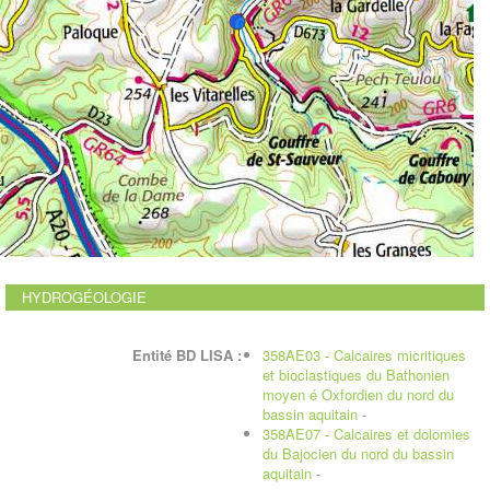
HYDROGÉOLOGIE
Entité BD LISA :
358AE03 - Calcaires micritiques
et bioclastiques du Bathonien
moyen é Oxfordien du nord du
bassin aquitain
-
358AE07 - Calcaires et dolomies
du Bajocien du nord du bassin
aquitain
-