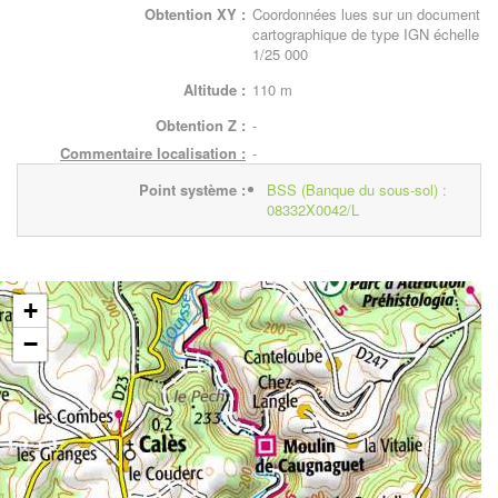
Obtention XY :
Coordonnées lues sur un document
cartographique de type IGN échelle
1/25 000
Altitude :
110 m
Obtention Z :
-
Commentaire localisation :
-
Point système :
BSS (Banque du sous-sol) :
08332X0042/L
+
−