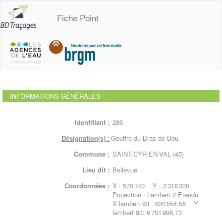
Fiche Point
INFORMATIONS GÉNÉRALES
Identifiant :
286
Désignation(s) :
Gouffre du Bras de Bou
Commune :
SAINT-CYR-EN-VAL (45)
Lieu dit :
Bellevue
Coordonnées :
X : 570 140 Y : 2 318 320
Projection : Lambert 2 Etendu
X lambert 93 : 620 554,58 Y
lambert 93: 6 751 998,73