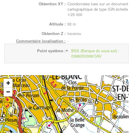
Obtention XY :
Coordonnées lues sur un document
cartographique de type IGN échelle
1/25 000
Altitude :
93 m
Obtention Z :
Inconnu
Commentaire localisation :
-
Point système :
BSS (Banque du sous-sol) :
03982X0008/CAV
+
−