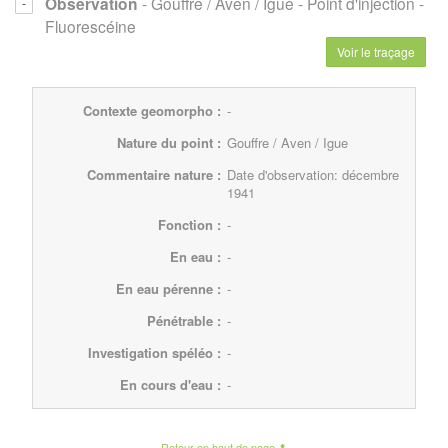
Observation
- Gouffre / Aven / Igue
- Point d'injection
-
Fluorescéine
Voir le traçage
Contexte geomorpho :
-
Nature du point :
Gouffre / Aven / Igue
Commentaire nature :
Date d'observation: décembre
1941
Fonction :
-
En eau :
-
En eau pérenne :
-
Pénétrable :
-
Investigation spéléo :
-
En cours d'eau :
-
Retour en haut de page ⬆︎