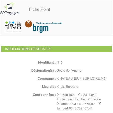
Fiche Point
INFORMATIONS GÉNÉRALES
Identifiant :
315
Désignation(s) :
Goule de l'Anche
Commune :
CHATEAUNEUF-SUR-LOIRE (45)
Lieu dit :
Croix Bertrand
Coordonnées :
X : 588 160 Y : 2 318 940
Projection : Lambert 2 Etendu
X lambert 93 : 638 565,99 Y
lambert 93: 6 752 467,41