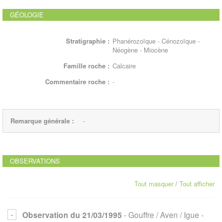
GÉOLOGIE
Stratigraphie :
Phanérozoïque - Cénozoïque -
Néogène - Miocène
Famille roche :
Calcaire
Commentaire roche :
-
Remarque générale :
-
OBSERVATIONS
Tout masquer
/
Tout afficher
Observation du 21/03/1995
- Gouffre / Aven / Igue
-