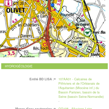
HYDROGÉOLOGIE
Entité BD LISA :
107AA01 - Calcaires de
Pithiviers et de l'Orléanais de
l'Aquitanien (Miocéne inf.) du
Bassin Parisien, bassin de la
Seine (bassin Seine-Normandie)
-
Masse d'eau souterraine :
GG108 - Alluvions Loire