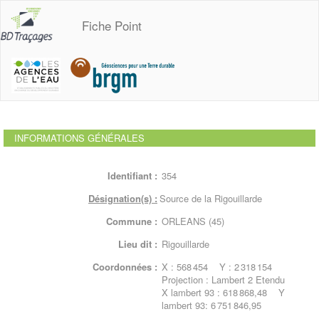
Fiche Point
INFORMATIONS GÉNÉRALES
Identifiant :
354
Désignation(s) :
Source de la Rigouillarde
Commune :
ORLEANS (45)
Lieu dit :
Rigouillarde
Coordonnées :
X : 568 454 Y : 2 318 154
Projection : Lambert 2 Etendu
X lambert 93 : 618 868,48 Y
lambert 93: 6 751 846,95