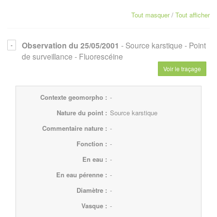
Tout masquer
/
Tout afficher
Observation du 25/05/2001
- Source karstique
- Point
de surveillance
- Fluorescéine
Voir le traçage
Contexte geomorpho :
-
Nature du point :
Source karstique
Commentaire nature :
-
Fonction :
-
En eau :
-
En eau pérenne :
-
Diamètre :
-
Vasque :
-