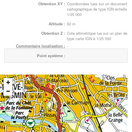
Obtention XY :
Coordonnées lues sur un document
cartographique de type IGN échelle
1/25 000
Altitude :
92 m
Obtention Z :
Cote altimétrique lue sur un plan de
type carte IGN à 1/25 000
Commentaire localisation :
-
Point système :
+
−