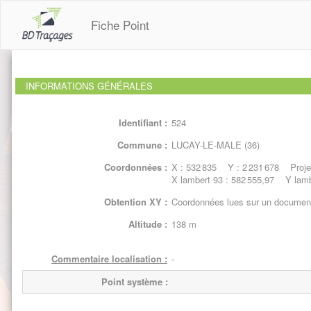
Fiche Point
INFORMATIONS GÉNÉRALES
Identifiant :
524
Commune :
LUCAY-LE-MALE (36)
Coordonnées :
X : 532 835 Y : 2 231 678 Projec
X lambert 93 : 582 555,97 Y lamb
Obtention XY :
Coordonnées lues sur un document
Altitude :
138 m
Commentaire localisation :
-
Point système :