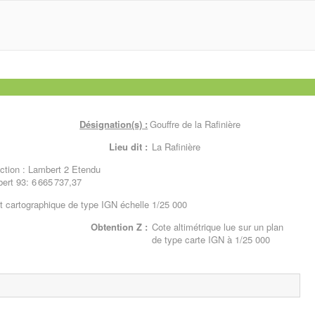
Désignation(s) :
Gouffre de la Rafinière
Lieu dit :
La Rafinière
tion : Lambert 2 Etendu
ert 93: 6 665 737,37
 cartographique de type IGN échelle 1/25 000
Obtention Z :
Cote altimétrique lue sur un plan
de type carte IGN à 1/25 000