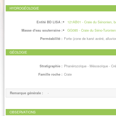
HYDROGÉOLOGIE
Entité BD LISA :
121AB01 - Craie du Sénonien, ba
Masse d'eau souterraine :
GG085 - Craie du Séno-Turonien
Perméabilité :
Forte (zone de karst avéré, alluvi
GÉOLOGIE
Stratigraphie :
Phanérozoïque - Mésosoïque - Cré
Famille roche :
Craie
Remarque générale :
-
OBSERVATIONS