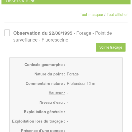
OBSERVATIONS
Tout masquer
/
Tout afficher
Observation du 22/08/1995
- Forage
- Point de
surveillance
- Fluorescéine
Voir le traçage
Contexte geomorpho :
-
Nature du point :
Forage
Commentaire nature :
Profondeur 12 m
Hauteur :
-
Niveau d'eau :
-
Exploitation générale :
-
Exploitation lors du traçage :
-
Présence d'une pompe :
-