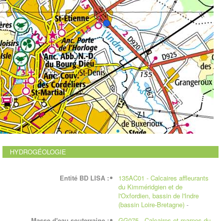
HYDROGÉOLOGIE
Entité BD LISA :
135AC01 - Calcaires affleurants
du Kimméridgien et de
l'Oxfordien, bassin de l'Indre
(bassin Loire-Bretagne)
-
Masse d'eau souterraine :
GG075 - Calcaires et marnes du