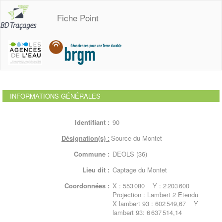
Fiche Point
INFORMATIONS GÉNÉRALES
Identifiant :
90
Désignation(s) :
Source du Montet
Commune :
DEOLS (36)
Lieu dit :
Captage du Montet
Coordonnées :
X : 553 080 Y : 2 203 600
Projection : Lambert 2 Etendu
X lambert 93 : 602 549,67 Y
lambert 93: 6 637 514,14