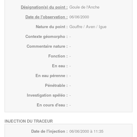
Désignation(s) du point :
Goule de l'Anche
Date de l'observation :
06/06/2000
Nature du point :
Gouffre / Aven / Igue
Contexte géomorpho :
-
Commentaire nature :
-
Fonction :
-
En eau :
-
En eau pérenne :
-
Pénétrable :
-
Investigation spéléo :
-
En cours d'eau :
-
INJECTION DU TRACEUR
Date de l'injection :
06/06/2000 à 11:35