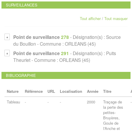
SURVEILLANCES
Tout afficher
/
Tout masquer
Point de surveillance
278
- Désignation(s) :
Source
du Bouillon
-
Commune :
ORLEANS (45)
Point de surveillance
291
- Désignation(s) :
Puits
Theuriet
-
Commune :
ORLEANS (45)
BIBLIOGRAPHIE
Nature
Référence
URL
Localisation
Année
Titre
Tableau
-
-
-
2000
Traçage de
-
la perte des
petites-
Bruyères,
Goule de
l'Anche et