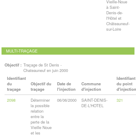
Vieille-Noue
à Saint-
Denis-de-
l'Hôtel et
Châteauneuf-
sur-Loire
MULTI-TRAÇAGE
Objectif :
Traçage de St Denis -
Chateauneuf en juin 2000
Identifiant
Identifiant
du
Objectif du
Date de
Commune
du point
traçage
traçage
l'injection
d'injection
d'injectio
2098
Déterminer
06/06/2000
SAINT-DENIS-
321
la possible
DE-L'HOTEL
relation
entre la
perte de la
Vieille Noue
et les