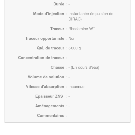
Durée :
-
Mode d'injection :
Instantanée (impulsion de
DIRAC)
Traceur :
Rhodamine WT
Traceur opportuniste :
Non
Qté. de traceur :
5 000
g
Concentration de traceur :
-
Chasse :
-
(En cours d'eau)
Volume de solution :
-
Vitesse d'absorption :
Inconnue
Epaisseur ZNS :
-
Aménagements :
-
Commentaires :
-