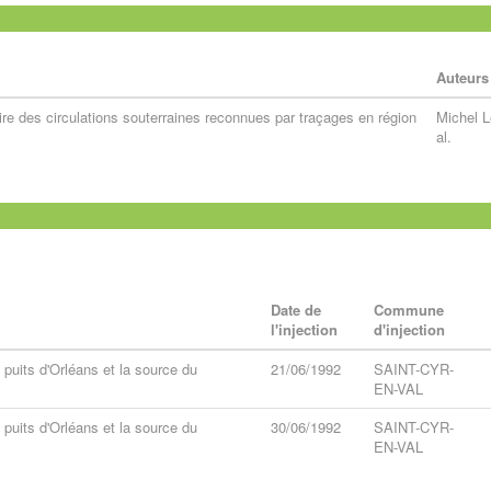
Auteurs
ire des circulations souterraines reconnues par traçages en région
Michel Le
al.
Date de
Commune
l'injection
d'injection
s puits d'Orléans et la source du
21/06/1992
SAINT-CYR-
EN-VAL
s puits d'Orléans et la source du
30/06/1992
SAINT-CYR-
EN-VAL