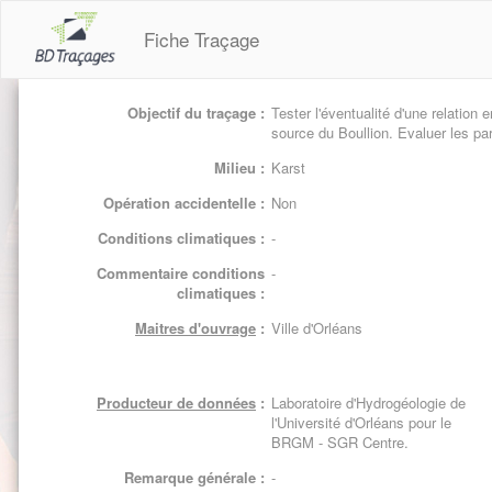
Fiche Traçage
Objectif du traçage :
Tester l'éventualité d'une relation e
source du Boullion. Evaluer les pa
Milieu :
Karst
Opération accidentelle :
Non
Conditions climatiques :
-
Commentaire conditions
-
climatiques :
Maitres d'ouvrage
:
Ville d'Orléans
Producteur de données
:
Laboratoire d'Hydrogéologie de
l'Université d'Orléans pour le
BRGM - SGR Centre.
Remarque générale :
-