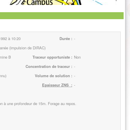
1992 à 10:20
Durée :
-
tanée (impulsion de DIRAC)
mine B
Traceur opportuniste :
Non
Concentration de traceur :
-
nnu)
Volume de solution :
-
Epaisseur ZNS :
-
ion à une profondeur de 15m. Forage au repos.