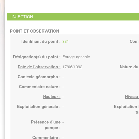
INJECTION
POINT ET OBSERVATION
Identifiant du point :
331
Com
Désignation(s) du point :
Forage agricole
Date de l'observation :
17/06/1992
Nature du 
Contexte géomorpho :
-
Commentaire nature :
-
Hauteur :
-
Niveau 
Exploitation générale :
-
Exploitation 
t
Présence d'une
-
pompe :
Commentaire :
-