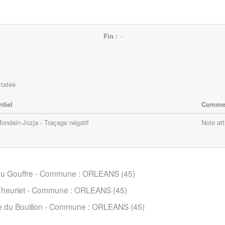
Fin :
-
statée
ntiel
Commen
ondain-Jozja - Traçage négatif
Note att
du Gouffre
-
Commune :
ORLEANS (45)
Theuriet
-
Commune :
ORLEANS (45)
 du Bouillon
-
Commune :
ORLEANS (45)