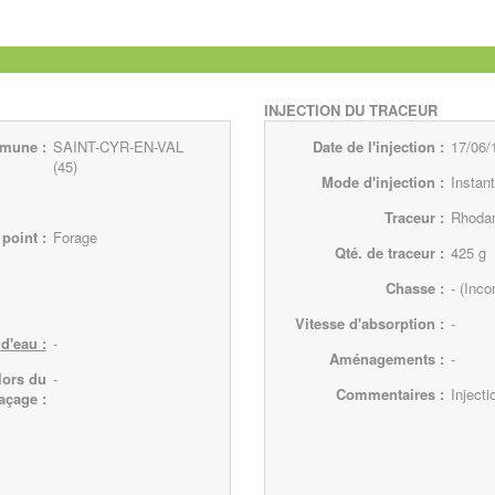
INJECTION DU TRACEUR
mune :
SAINT-CYR-EN-VAL
Date de l'injection :
17/06/
(45)
Mode d'injection :
Instan
Traceur :
Rhoda
point :
Forage
Qté. de traceur :
425
g
Chasse :
-
(Inco
Vitesse d'absorption :
-
d'eau :
-
Aménagements :
-
lors du
-
Commentaires :
Inject
raçage :